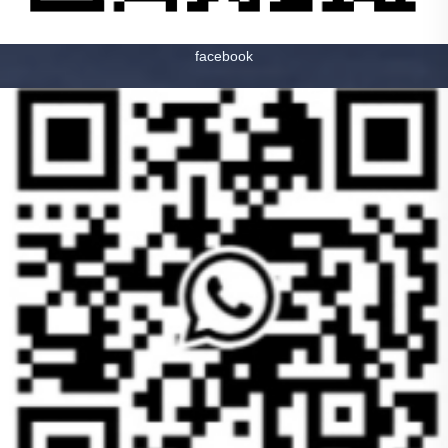
facebook