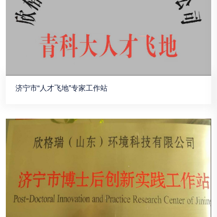
济宁市“人才飞地”专家工作站